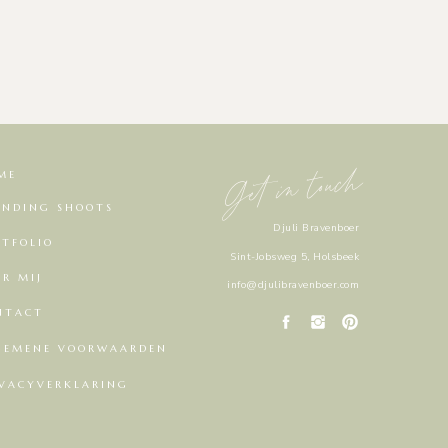
Get in touch
ME
ANDING SHOOTS
Djuli Bravenboer
RTFOLIO
Sint-Jobsweg 5, Holsbeek
ER MIJ
info@djulibravenboer.com
NTACT
GEMENE VOORWAARDEN
IVACYVERKLARING