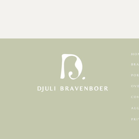
HO
BR
PO
OV
CO
AL
PR